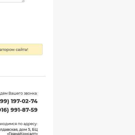
тором сайта!
дём Вашего звонка:
499) 197-02-74
916) 991-87-59
ходимся по адресу:
лдавская, дом 5, БЦ
«ГрандКонсалт»