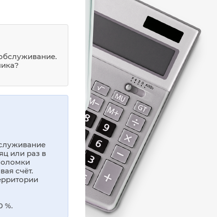
 обслуживание.
чика?
бслуживание
ц или раз в
поломки
ая счёт.
ерритории
 %.