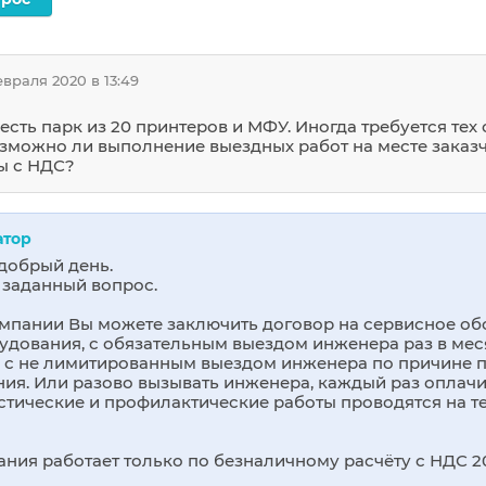
евраля 2020 в 13:49
есть парк из 20 принтеров и МФУ. Иногда требуется тех
зможно ли выполнение выездных работ на месте заказ
ы с НДС?
атор
добрый день.
 заданный вопрос.
мпании Вы можете заключить договор на сервисное о
удования, с обязательным выездом инженера раз в меся
, с не лимитированным выездом инженера по причине 
ия. Или разово вызывать инженера, каждый раз оплачив
стические и профилактические работы проводятся на т
ния работает только по безналичному расчёту с НДС 20