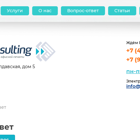
Услуги
О нас
Вопрос-ответ
Статьи
Ждём 
+7 (
+7 (
давская, дом 5
пн-п
Электр
info@
вет
вет
прос