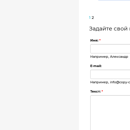
1
2
Задайте свой
Имя:
*
Например, Александр
E-mail:
Например, info@copy-co
Текст:
*